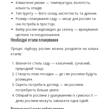
Кліматичні умови — температура, вологість,
кількість опадів.
Тип ґрунту — його склад, кислотність та дренаж.
Розмір і планування саду — місце для рослин та
їхні потреби в просторі.
Вибір рослин відповідно до сезону — врахування
цвітіння та плодоношення.
Необхідні етапи планування
Процес підбору рослин можна розділити на кілька
етапів:
Визначте стиль саду — класичний, сучасний,
природний тощо.
Створіть план посадки — де і які рослини будуть
розміщені.
Оцініть потреби в догляді — які рослини
потребують більше уваги.
Обирайте рослини з урахуванням їх сумісності —
деякі рослини можуть заважати одна одній.
Рекомендації щодо вибору рослин