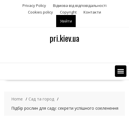
S
Privacy Policy
Відмова від відповідальності
k
Сookies policy
Copyright
Контакти
i
Увійти
p
t
o
pri.kiev.ua
c
o
n
t
e
n
t
Home
Сад та город
Підбір рослин для саду: секрети успішного озеленення